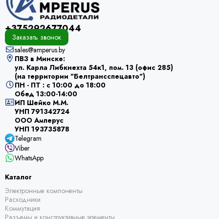
+375292677044
Заказать звонок
sales@amperus.by
ПВЗ в Минске:
ул. Карла Либкнехта 54к1, пом. 13 (офис 285)
(на территории "Белтрансспецавто")
ПН - ПТ : с 10:00 до 18:00
Обед 13:00-14:00
ИП Шейко М.М.
УНП 791342724
ООО Амперус
УНП 193735878
Telegram
Viber
WhatsApp
Каталог
Электронные компоненты
Расходники
Коммутация
Разъемы и конструктивные элементы