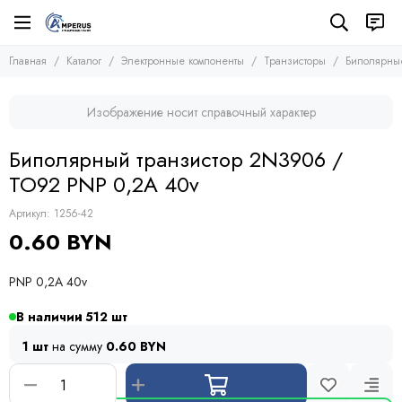
Электронные компоненты
Транзисторы
Главная
Каталог
Электронные компоненты
Транзисторы
Биполярные
Все товары
Все товары
Микросхемы
Полевые транзисторы (MOSFETs, FETs)
Изображение носит справочный характер
Транзисторы
Биполярные транзисторы (BJTs)
Транзисторы биполярные с изолированным затвором
Диоды
Биполярный транзистор 2N3906 /
Тиристоры и симисторы
TO92 PNP 0,2A 40v
Модули
Конденсаторы
Артикул:
1256-42
Резисторы
0.60 BYN
Предохранители
Кварцевые резонаторы
PNP 0,2A 40v
Дроссели
Фоточувствительные элементы
В наличии
512
Устройства защиты
1 шт
на сумму
0.60 BYN