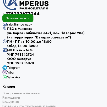
+375292677044
Заказать звонок
sales@amperus.by
ПВЗ в Минске:
ул. Карла Либкнехта 54к1, пом. 13 (офис 285)
(на территории "Белтрансспецавто")
ПН - ПТ : с 10:00 до 18:00
Обед 13:00-14:00
ИП Шейко М.М.
УНП 791342724
ООО Амперус
УНП 193735878
Telegram
Viber
WhatsApp
Каталог
Электронные компоненты
Расходники
Коммутация
Разъемы и конструктивные элементы