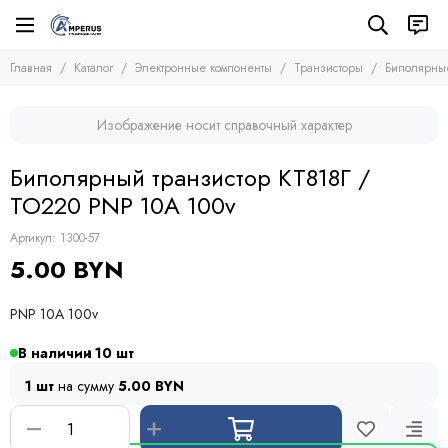
Электронные компоненты
Транзисторы
Главная
Каталог
Электронные компоненты
Транзисторы
Биполярные
Все товары
Все товары
Микросхемы
Полевые транзисторы (MOSFETs, FETs)
Изображение носит справочный характер
Транзисторы
Биполярные транзисторы (BJTs)
Транзисторы биполярные с изолированным затвором
Диоды
Биполярный транзистор КТ818Г /
Тиристоры и симисторы
TO220 PNP 10A 100v
Модули
Конденсаторы
Артикул:
1300-57
Резисторы
5.00 BYN
Предохранители
Кварцевые резонаторы
PNP 10A 100v
Дроссели
Фоточувствительные элементы
В наличии
10
Устройства защиты
1 шт
на сумму
5.00 BYN