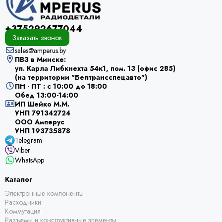
+375292677044
Заказать звонок
sales@amperus.by
ПВЗ в Минске:
ул. Карла Либкнехта 54к1, пом. 13 (офис 285)
(на территории "Белтрансспецавто")
ПН - ПТ : с 10:00 до 18:00
Обед 13:00-14:00
ИП Шейко М.М.
УНП 791342724
ООО Амперус
УНП 193735878
Telegram
Viber
WhatsApp
Каталог
Электронные компоненты
Расходники
Коммутация
Разъемы и конструктивные элементы