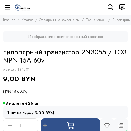
Электронные компоненты
Транзисторы
Главная
Каталог
Электронные компоненты
Транзисторы
Биполярные
Все товары
Все товары
Микросхемы
Полевые транзисторы (MOSFETs, FETs)
Изображение носит справочный характер
Транзисторы
Биполярные транзисторы (BJTs)
Транзисторы биполярные с изолированным затвором
Диоды
Биполярный транзистор 2N3055 / TO3
Тиристоры и симисторы
NPN 15A 60v
Модули
Конденсаторы
Артикул:
1345-81
Резисторы
9.00 BYN
Предохранители
Кварцевые резонаторы
NPN 15A 60v
Дроссели
Фоточувствительные элементы
В наличии
26
Устройства защиты
1 шт
на сумму
9.00 BYN