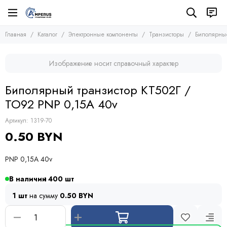
Электронные компоненты
Транзисторы
Главная
Каталог
Электронные компоненты
Транзисторы
Биполярные
Все товары
Все товары
Микросхемы
Полевые транзисторы (MOSFETs, FETs)
Изображение носит справочный характер
Транзисторы
Биполярные транзисторы (BJTs)
Транзисторы биполярные с изолированным затвором
Диоды
Биполярный транзистор КТ502Г /
Тиристоры и симисторы
TO92 PNP 0,15A 40v
Модули
Конденсаторы
Артикул:
1319-70
Резисторы
0.50 BYN
Предохранители
Кварцевые резонаторы
PNP 0,15A 40v
Дроссели
Фоточувствительные элементы
В наличии
400
Устройства защиты
1 шт
на сумму
0.50 BYN