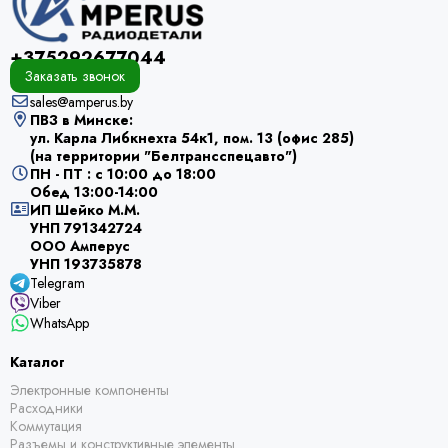
+375292677044
Заказать звонок
sales@amperus.by
ПВЗ в Минске:
ул. Карла Либкнехта 54к1, пом. 13 (офис 285)
(на территории "Белтрансспецавто")
ПН - ПТ : с 10:00 до 18:00
Обед 13:00-14:00
ИП Шейко М.М.
УНП 791342724
ООО Амперус
УНП 193735878
Telegram
Viber
WhatsApp
Каталог
Электронные компоненты
Расходники
Коммутация
Разъемы и конструктивные элементы