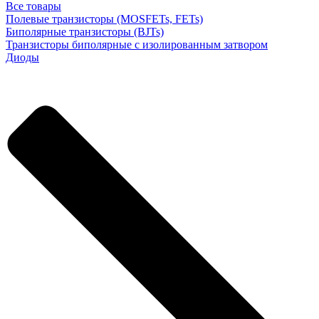
Все товары
Полевые транзисторы (MOSFETs, FETs)
Биполярные транзисторы (BJTs)
Транзисторы биполярные с изолированным затвором
Диоды