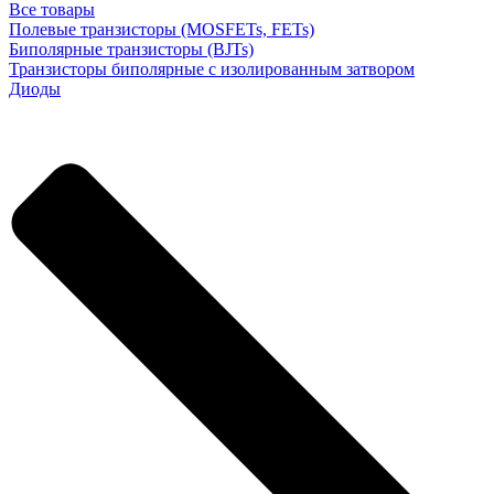
Все товары
Полевые транзисторы (MOSFETs, FETs)
Биполярные транзисторы (BJTs)
Транзисторы биполярные с изолированным затвором
Диоды