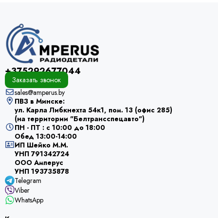
+375292677044
Заказать звонок
sales@amperus.by
ПВЗ в Минске:
ул. Карла Либкнехта 54к1, пом. 13 (офис 285)
(на территории "Белтрансспецавто")
ПН - ПТ : с 10:00 до 18:00
Обед 13:00-14:00
ИП Шейко М.М.
УНП 791342724
ООО Амперус
УНП 193735878
Telegram
Viber
WhatsApp