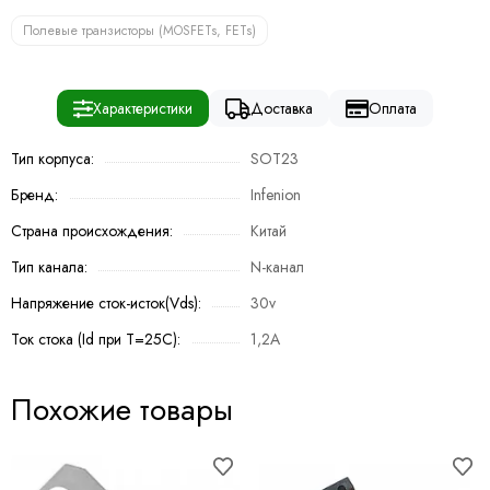
Полевые транзисторы (MOSFETs, FETs)
Характеристики
Доставка
Оплата
Тип корпуса:
SOT23
Бренд:
Infenion
Страна происхождения:
Китай
Тип канала:
N-канал
Напряжение сток-исток(Vds):
30v
Ток стока (Id при T=25C):
1,2A
Похожие товары