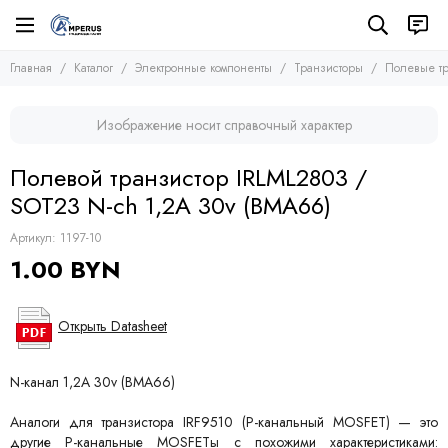
Электронные компоненты
Транзисторы
Главная
Каталог
Электронные компоненты
Транзисторы
Полевые тр
Все товары
Все товары
Микросхемы
Полевые транзисторы (MOSFETs, FETs)
Изображение носит справочный характер
Транзисторы
Биполярные транзисторы (BJTs)
Транзисторы биполярные с изолированным затвором
Диоды
Полевой транзистор IRLML2803 /
Тиристоры и симисторы
SOT23 N-ch 1,2A 30v (BMA66)
Модули
Конденсаторы
Артикул:
1197-10
Резисторы
1.00 BYN
Предохранители
Кварцевые резонаторы
Дроссели
Открыть Datasheet
Фоточувствительные элементы
Устройства защиты
N-канал 1,2A 30v (BMA66)
Аналоги для транзистора IRF9510 (P-канальный MOSFET) — это
другие P-канальные MOSFETы с похожими характеристиками: