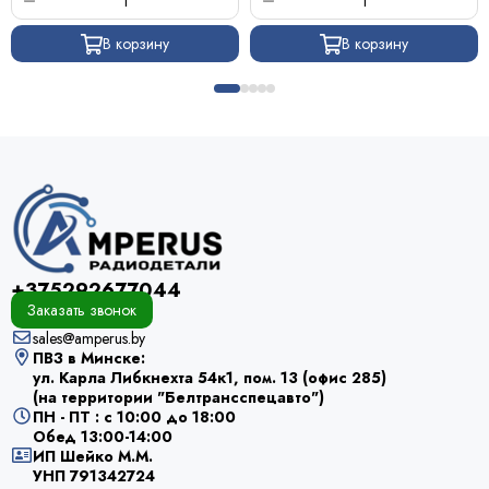
В корзину
В корзину
+375292677044
Заказать звонок
sales@amperus.by
ПВЗ в Минске:
ул. Карла Либкнехта 54к1, пом. 13 (офис 285)
(на территории "Белтрансспецавто")
ПН - ПТ : с 10:00 до 18:00
Обед 13:00-14:00
ИП Шейко М.М.
УНП 791342724