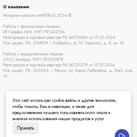
О компании
Интернет-магазин AMPERUS 2024 ©
Работа с физическими лицами:
ИП Шейко М.М. УНП 791342724
Регистрация в торговом реестре РБ
№576883 от 15.03.2024
Юр. адрес:
РБ,
213809, г. Бобруйск, ул. М. Горького, д. 8, кв. 18
Работа с юридическими лицами:
ООО Амперус УНП 193735878
Регистрация в торговом реестре РБ
№720279 от 15.07.2024
Юр. адрес: РБ,
220004, г. Минск, ул. Карла Либкнехта, д. 54к1, пом.
13
Этот сайт использует cookie-файлы и другие технологии,
2026 © Amperus Радиодетали Минск | купить в розницу, оптом и почтой по
Беларуси.
Карта сайта
чтобы помочь Вам в навигации, а также для
предоставления лучшего пользовательского опыта и
анализа использования наших продуктов и услуг.
Принять