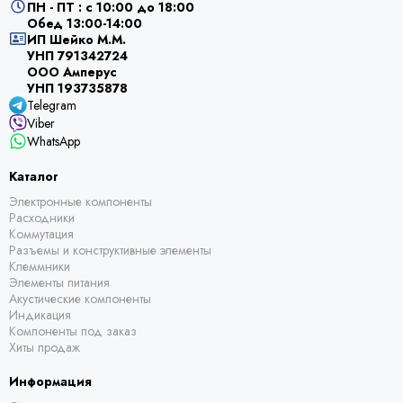
ПН - ПТ : с 10:00 до 18:00
Обед 13:00-14:00
ИП Шейко М.М.
УНП 791342724
ООО Амперус
УНП 193735878
Telegram
Viber
WhatsApp
Каталог
Электронные компоненты
Расходники
Коммутация
Разъемы и конструктивные элементы
Клеммники
Элементы питания
Акустические компоненты
Индикация
Компоненты под заказ
Хиты продаж
Информация