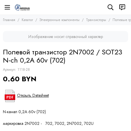
Электронные компоненты
Транзисторы
Главная
Каталог
Электронные компоненты
Транзисторы
Полевые тр
Все товары
Все товары
Микросхемы
Полевые транзисторы (MOSFETs, FETs)
Изображение носит справочный характер
Транзисторы
Биполярные транзисторы (BJTs)
Транзисторы биполярные с изолированным затвором
Диоды
Полевой транзистор 2N7002 / SOT23
Тиристоры и симисторы
N-ch 0,2A 60v (702)
Модули
Конденсаторы
Артикул:
1118-28
Резисторы
0.60 BYN
Предохранители
Кварцевые резонаторы
Дроссели
Открыть Datasheet
Фоточувствительные элементы
Устройства защиты
N-канал 0,2A 60v (702)
маркировка 2N7002 - 702, 7002, 2N7002, 702U