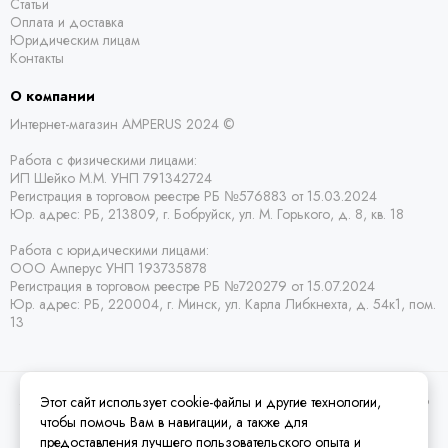
Статьи
Оплата и доставка
Юридическим лицам
Контакты
О компании
Интернет-магазин AMPERUS 2024 ©
Работа с физическими лицами:
ИП Шейко М.М. УНП 791342724
Регистрация в торговом реестре РБ
№576883 от 15.03.2024
Юр. адрес:
РБ,
213809, г. Бобруйск, ул. М. Горького, д. 8, кв. 18
Работа с юридическими лицами:
ООО Амперус УНП 193735878
Регистрация в торговом реестре РБ
№720279 от 15.07.2024
Юр. адрес: РБ,
220004, г. Минск, ул. Карла Либкнехта, д. 54к1, пом.
13
Этот сайт использует cookie-файлы и другие технологии,
2026 © Amperus Радиодетали Минск | купить в розницу, оптом и почтой по
Беларуси.
Карта сайта
чтобы помочь Вам в навигации, а также для
предоставления лучшего пользовательского опыта и