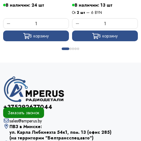
ПОС 63 / Kewei
В наличии: 24 шт
В наличии: 13 шт
От
2 шт
— 6 BYN
В корзину
В корзину
+375292677044
Заказать звонок
sales@amperus.by
ПВЗ в Минске:
ул. Карла Либкнехта 54к1, пом. 13 (офис 285)
(на территории "Белтрансспецавто")