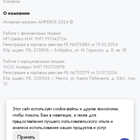
Контакты
О компании
Интернет-магазин AMPERUS 2024 ©
Работа с физическими лицами:
ИП Шейко М.М. УНП 791342724
Регистрация в торговом реестре РБ
№576883 от 15.03.2024
Юр. адрес:
РБ,
213809, г. Бобруйск, ул. М. Горького, д. 8, кв. 18
Работа с юридическими лицами:
ООО Амперус УНП 193735878
Регистрация в торговом реестре РБ
№720279 от 15.07.2024
Юр. адрес: РБ,
220004, г. Минск, ул. Карла Либкнехта, д. 54к1, пом.
13
Этот сайт использует cookie-файлы и другие технологии,
2026 © Amperus Радиодетали Минск | купить в розницу, оптом и почтой по
Беларуси.
Карта сайта
чтобы помочь Вам в навигации, а также для
предоставления лучшего пользовательского опыта и
анализа использования наших продуктов и услуг.
Принять