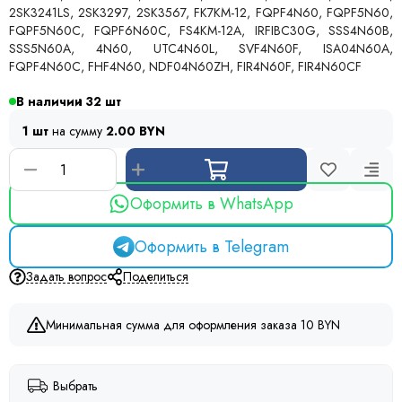
2SK3241LS, 2SK3297, 2SK3567, FK7KM-12, FQPF4N60, FQPF5N60,
FQPF5N60C, FQPF6N60C, FS4KM-12A, IRFIBC30G, SSS4N60B,
SSS5N60A, 4N60, UTC4N60L, SVF4N60F, ISA04N60A,
FQPF4N60C, FHF4N60, NDF04N60ZH, FIR4N60F, FIR4N60CF
В наличии
32
1 шт
на сумму
2.00 BYN
Оформить в WhatsApp
Оформить в Telegram
Задать вопрос
Поделиться
Минимальная сумма для оформления заказа 10 BYN
Выбрать