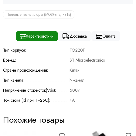
Полевые транзисторы (MOSFETs, FETs)
Характеристики
Доставка
Оплата
Тип корпуса:
TO220F
Бренд:
ST Microelectronics
Страна происхождения:
Китай
Тип канала:
N-канал
Напряжение сток-исток(Vds):
600v
Ток стока (Id при T=25C):
4A
Похожие товары