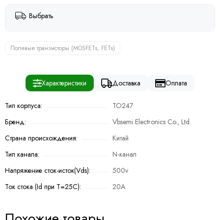
Выбрать
Полевые транзисторы (MOSFETs, FETs)
Характеристики
Доставка
Оплата
Тип корпуса:
TO247
Бренд:
Vbsemi Electronics Co., Ltd.
Страна происхождения:
Китай
Тип канала:
N-канал
Напряжение сток-исток(Vds):
500v
Ток стока (Id при T=25C):
20A
Похожие товары