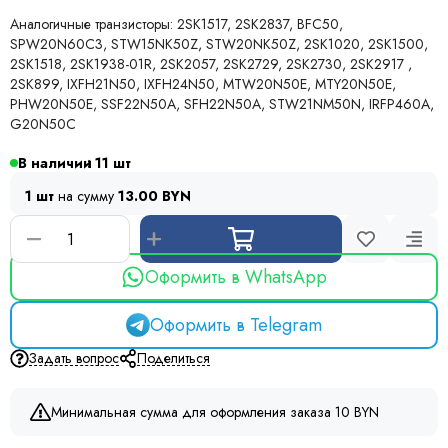
Аналогичные транзисторы: 2SK1517, 2SK2837, BFC50,
SPW20N60C3, STW15NK50Z, STW20NK50Z, 2SK1020, 2SK1500,
2SK1518, 2SK1938-01R, 2SK2057, 2SK2729, 2SK2730, 2SK2917 ,
2SK899, IXFH21N50, IXFH24N50, MTW20N50E, MTY20N50E,
PHW20N50E, SSF22N50A, SFH22N50A, STW21NM50N, IRFP460A,
G20N50C
В наличии
11
1 шт
на сумму
13.00 BYN
Оформить в WhatsApp
Оформить в Telegram
Задать вопрос
Поделиться
Минимальная сумма для оформления заказа 10 BYN