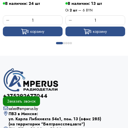
ПОС 63 / Kewei
В наличии: 24 шт
В наличии: 13 шт
От
2 шт
— 6 BYN
В корзину
В корзину
+375292677044
Заказать звонок
sales@amperus.by
ПВЗ в Минске:
ул. Карла Либкнехта 54к1, пом. 13 (офис 285)
(на территории "Белтрансспецавто")