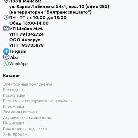
ПВЗ в Минске:
ул. Карла Либкнехта 54к1, пом. 13 (офис 285)
(на территории "Белтрансспецавто")
ПН - ПТ : с 10:00 до 18:00
Обед 13:00-14:00
ИП Шейко М.М.
УНП 791342724
ООО Амперус
УНП 193735878
Telegram
Viber
WhatsApp
Каталог
Электронные компоненты
Расходники
Коммутация
Разъемы и конструктивные элементы
Клеммники
Элементы питания
Акустические компоненты
Индикация
Компоненты под заказ
Хиты продаж