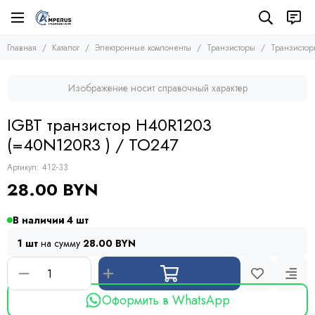
Электронные компоненты
Транзисторы
Главная
Каталог
Электронные компоненты
Транзисторы
Транзистор
Все товары
Все товары
Микросхемы
Полевые транзисторы (MOSFETs, FETs)
Изображение носит справочный характер
Транзисторы
Биполярные транзисторы (BJTs)
Транзисторы биполярные с изолированным затвором
Диоды
IGBT транзистор H40R1203
Тиристоры и симисторы
(=40N120R3 ) / TO247
Модули
Конденсаторы
Артикул:
412-33
Резисторы
28.00 BYN
Предохранители
Кварцевые резонаторы
В наличии
4
Дроссели
Фоточувствительные элементы
1 шт
на сумму
28.00 BYN
Устройства защиты
Оформить в WhatsApp