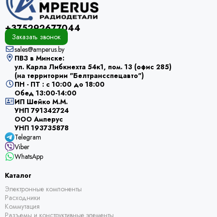
+375292677044
Заказать звонок
sales@amperus.by
ПВЗ в Минске:
ул. Карла Либкнехта 54к1, пом. 13 (офис 285)
(на территории "Белтрансспецавто")
ПН - ПТ : с 10:00 до 18:00
Обед 13:00-14:00
ИП Шейко М.М.
УНП 791342724
ООО Амперус
УНП 193735878
Telegram
Viber
WhatsApp
Каталог
Электронные компоненты
Расходники
Коммутация
Разъемы и конструктивные элементы