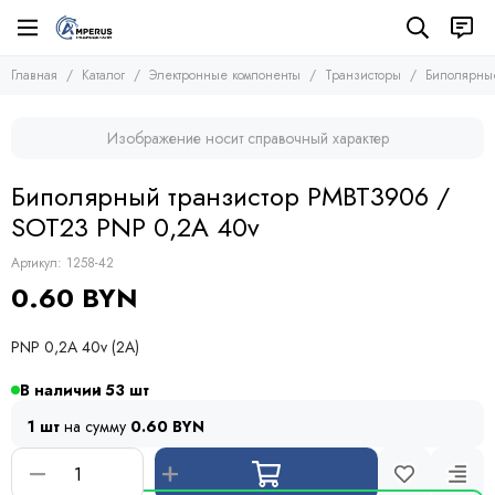
Электронные компоненты
Транзисторы
Главная
Каталог
Электронные компоненты
Транзисторы
Биполярные
Все товары
Все товары
Микросхемы
Полевые транзисторы (MOSFETs, FETs)
Изображение носит справочный характер
Транзисторы
Биполярные транзисторы (BJTs)
Транзисторы биполярные с изолированным затвором
Диоды
Биполярный транзистор PMBT3906 /
Тиристоры и симисторы
SOT23 PNP 0,2A 40v
Модули
Конденсаторы
Артикул:
1258-42
Резисторы
0.60 BYN
Предохранители
Кварцевые резонаторы
PNP 0,2A 40v (2A)
Дроссели
Фоточувствительные элементы
В наличии
53
Устройства защиты
1 шт
на сумму
0.60 BYN