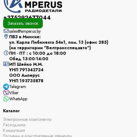
+375292677044
Заказать звонок
sales@amperus.by
ПВЗ в Минске:
ул. Карла Либкнехта 54к1, пом. 13 (офис 285)
(на территории "Белтрансспецавто")
ПН - ПТ : с 10:00 до 18:00
Обед 13:00-14:00
ИП Шейко М.М.
УНП 791342724
ООО Амперус
УНП 193735878
Telegram
Viber
WhatsApp
Каталог
Электронные компоненты
Расходники
Коммутация
Разъемы и конструктивные элементы