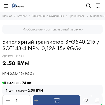
Электронные компоненты
Транзисторы
Главная
Каталог
Электронные компоненты
Транзисторы
Биполярные
Все товары
Все товары
Микросхемы
Полевые транзисторы (MOSFETs, FETs)
Изображение носит справочный характер
Транзисторы
Биполярные транзисторы (BJTs)
Транзисторы биполярные с изолированным затвором
Диоды
Биполярный транзистор BFG540.215 /
Тиристоры и симисторы
SOT143-4 NPN 0,12A 15v 9GGz
Модули
Конденсаторы
Артикул:
1347-81
Резисторы
2.50 BYN
Предохранители
Кварцевые резонаторы
NPN 0,12A 15v 9GGz
Дроссели
Фоточувствительные элементы
В наличии
75
Устройства защиты
1 шт
на сумму
2.50 BYN