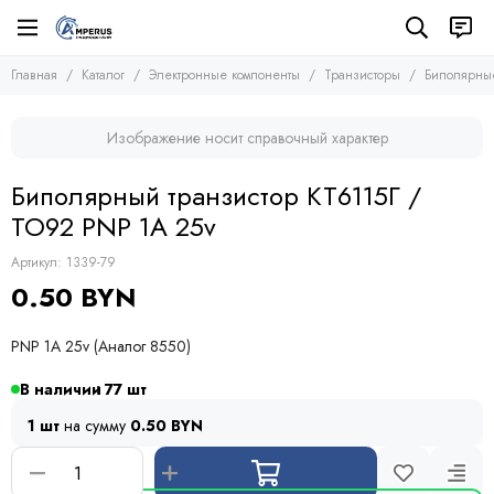
Электронные компоненты
Транзисторы
Главная
Каталог
Электронные компоненты
Транзисторы
Биполярные
Все товары
Все товары
Микросхемы
Полевые транзисторы (MOSFETs, FETs)
Изображение носит справочный характер
Транзисторы
Биполярные транзисторы (BJTs)
Транзисторы биполярные с изолированным затвором
Диоды
Биполярный транзистор КТ6115Г /
Тиристоры и симисторы
TO92 PNP 1A 25v
Модули
Конденсаторы
Артикул:
1339-79
Резисторы
0.50 BYN
Предохранители
Кварцевые резонаторы
PNP 1A 25v (Аналог 8550)
Дроссели
Фоточувствительные элементы
В наличии
77
Устройства защиты
1 шт
на сумму
0.50 BYN