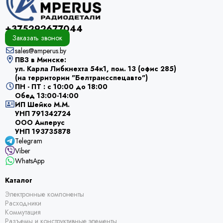
+375292677044
Заказать звонок
sales@amperus.by
ПВЗ в Минске:
ул. Карла Либкнехта 54к1, пом. 13 (офис 285)
(на территории "Белтрансспецавто")
ПН - ПТ : с 10:00 до 18:00
Обед 13:00-14:00
ИП Шейко М.М.
УНП 791342724
ООО Амперус
УНП 193735878
Telegram
Viber
WhatsApp
Каталог
Электронные компоненты
Расходники
Коммутация
Разъемы и конструктивные элементы