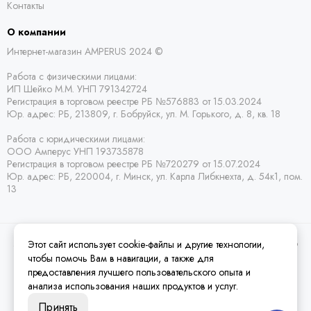
Контакты
О компании
Интернет-магазин AMPERUS 2024 ©
Работа с физическими лицами:
ИП Шейко М.М. УНП 791342724
Регистрация в торговом реестре РБ
№576883 от 15.03.2024
Юр. адрес:
РБ,
213809, г. Бобруйск, ул. М. Горького, д. 8, кв. 18
Работа с юридическими лицами:
ООО Амперус УНП 193735878
Регистрация в торговом реестре РБ
№720279 от 15.07.2024
Юр. адрес: РБ,
220004, г. Минск, ул. Карла Либкнехта, д. 54к1, пом.
13
Этот сайт использует cookie-файлы и другие технологии,
2026 © Amperus Радиодетали Минск | купить в розницу, оптом и почтой по
Беларуси.
Карта сайта
чтобы помочь Вам в навигации, а также для
предоставления лучшего пользовательского опыта и
анализа использования наших продуктов и услуг.
Принять