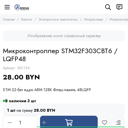
Электронные компоненты
Микросхемы
Главная
Каталог
Электронные компоненты
Микросхемы
Микроконт
Все товары
Все товары
Микросхемы
Микросхемы памяти
Изображение носит справочный характер
Микроконтроллеры
Транзисторы
Микросхемы логики
Диоды
Микроконтроллер STM32F303CBT6 /
Другие микросхемы
Тиристоры и симисторы
LQFP48
Стабилизаторы
Модули
Конденсаторы
Артикул:
303-126
Резисторы
28.00 BYN
Предохранители
Кварцевые резонаторы
STM 32-бит ядро ARM 128K Флэш-память 48LQFP
Дроссели
Фоточувствительные элементы
В наличии
3
Устройства защиты
1 шт
на сумму
28.00 BYN