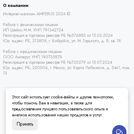
О компании
Интернет-магазин AMPERUS 2024 ©
Работа с физическими лицами:
ИП Шейко М.М. УНП 791342724
Регистрация в торговом реестре РБ
№576883 от 15.03.2024
Юр. адрес:
РБ,
213809, г. Бобруйск, ул. М. Горького, д. 8, кв. 18
Работа с юридическими лицами:
ООО Амперус УНП 193735878
Регистрация в торговом реестре РБ
№720279 от 15.07.2024
Юр. адрес: РБ,
220004, г. Минск, ул. Карла Либкнехта, д. 54к1, пом.
13
Этот сайт использует cookie-файлы и другие технологии,
2026 © Amperus Радиодетали Минск | купить в розницу, оптом и почтой по
Беларуси.
Карта сайта
чтобы помочь Вам в навигации, а также для
предоставления лучшего пользовательского опыта и
анализа использования наших продуктов и услуг.
Принять