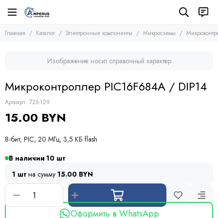
Электронные компоненты
Микросхемы
Главная
Каталог
Электронные компоненты
Микросхемы
Микроконт
Все товары
Все товары
Микросхемы
Микросхемы памяти
Изображение носит справочный характер
Микроконтроллеры
Транзисторы
Микросхемы логики
Диоды
Микроконтроллер PIC16F684A / DIP14
Другие микросхемы
Тиристоры и симисторы
Стабилизаторы
Модули
Артикул:
725-129
Конденсаторы
15.00 BYN
Резисторы
Предохранители
8-бит, PIC, 20 МГц, 3,5 КБ flash
Кварцевые резонаторы
Дроссели
В наличии
10
Фоточувствительные элементы
1 шт
на сумму
15.00 BYN
Устройства защиты
Оформить в WhatsApp