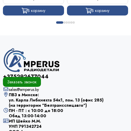
В корзину
В корзину
+375292677044
Заказать звонок
sales@amperus.by
ПВЗ в Минске:
ул. Карла Либкнехта 54к1, пом. 13 (офис 285)
(на территории "Белтрансспецавто")
ПН - ПТ : с 10:00 до 18:00
Обед 13:00-14:00
ИП Шейко М.М.
УНП 791342724