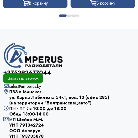
В корзину
В корзину
+375292677044
Заказать звонок
sales@amperus.by
ПВЗ в Минске:
ул. Карла Либкнехта 54к1, пом. 13 (офис 285)
(на территории "Белтрансспецавто")
ПН - ПТ : с 10:00 до 18:00
Обед 13:00-14:00
ИП Шейко М.М.
УНП 791342724
ООО Амперус
УНП 193735878