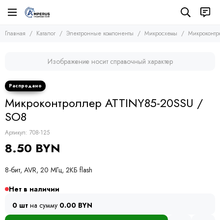
Электронные компоненты
Микросхемы
Главная
Каталог
Электронные компоненты
Микросхемы
Микроконт
Все товары
Все товары
Микросхемы
Микросхемы памяти
Изображение носит справочный характер
Микроконтроллеры
Транзисторы
Микросхемы логики
Диоды
Другие микросхемы
Тиристоры и симисторы
Микроконтроллер ATTINY85-20SSU /
Стабилизаторы
Модули
Конденсаторы
SO8
Резисторы
Артикул:
708-125
Предохранители
8.50 BYN
Кварцевые резонаторы
Дроссели
8-бит, AVR, 20 МГц, 2КБ flash
Фоточувствительные элементы
Устройства защиты
Нет в наличии
0 шт
на сумму
0.00 BYN