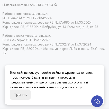
Интернет-магазин AMPERUS 2024 ©
Работа с физическими лицами:
ИП Шейко М.М. УНП 791342724
Регистрация в торговом реестре РБ
№576883 от 15.03.2024
Юр. адрес:
РБ,
213809, г. Бобруйск, ул. М. Горького, д. 8, кв. 18
Работа с юридическими лицами:
ООО Амперус УНП 193735878
Регистрация в торговом реестре РБ
№720279 от 15.07.2024
Юр. адрес: РБ,
220004, г. Минск, ул. Карла Либкнехта, д. 54к1, пом.
13
Этот сайт использует cookie-файлы и другие технологии,
2026 © Amperus Радиодетали Минск | купить в розницу, оптом и почтой по
Беларуси.
Карта сайта
чтобы помочь Вам в навигации, а также для
предоставления лучшего пользовательского опыта и
анализа использования наших продуктов и услуг.
Принять