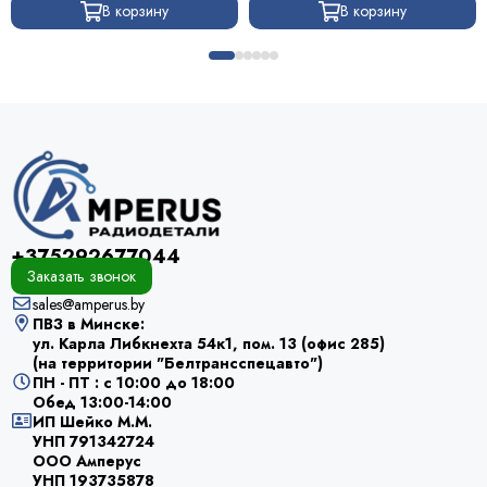
В корзину
В корзину
+375292677044
Заказать звонок
sales@amperus.by
ПВЗ в Минске:
ул. Карла Либкнехта 54к1, пом. 13 (офис 285)
(на территории "Белтрансспецавто")
ПН - ПТ : с 10:00 до 18:00
Обед 13:00-14:00
ИП Шейко М.М.
УНП 791342724
ООО Амперус
УНП 193735878