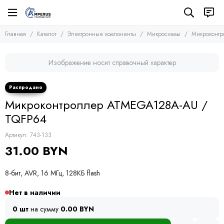
Электронные компоненты
Микросхемы
Главная
Каталог
Электронные компоненты
Микросхемы
Микроконт
Все товары
Все товары
Микросхемы
Микросхемы памяти
Изображение носит справочный характер
Микроконтроллеры
Транзисторы
Микросхемы логики
Диоды
Другие микросхемы
Тиристоры и симисторы
Микроконтроллер ATMEGA128A-AU /
Стабилизаторы
Модули
Конденсаторы
TQFP64
Резисторы
Артикул:
743-133
Предохранители
31.00 BYN
Кварцевые резонаторы
Дроссели
8-бит, AVR, 16 МГц, 128КБ flash
Фоточувствительные элементы
Устройства защиты
Нет в наличии
0 шт
на сумму
0.00 BYN