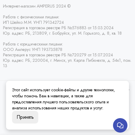
Интернет-магазин AMPERUS 2024 ©
Работа с физическими лицами:
ИП Шейко М.М. УНП 791342724
Регистрация в торговом реестре РБ
№576883 от 15.03.2024
Юр. адрес:
РБ,
213809, г. Бобруйск, ул. М. Горького, д. 8, кв. 18
Работа с юридическими лицами:
ООО Амперус УНП 193735878
Регистрация в торговом реестре РБ
№720279 от 15.07.2024
Юр. адрес: РБ,
220004, г. Минск, ул. Карла Либкнехта, д. 54к1, пом.
13
Этот сайт использует cookie-файлы и другие технологии,
2026 © Amperus Радиодетали Минск | купить в розницу, оптом и почтой по
Беларуси.
Карта сайта
чтобы помочь Вам в навигации, а также для
предоставления лучшего пользовательского опыта и
анализа использования наших продуктов и услуг.
Принять