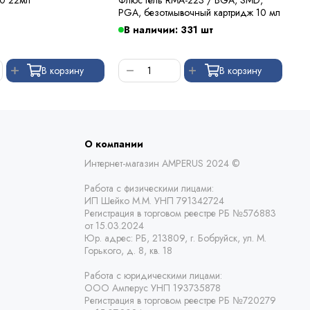
PGA, безотмывочный картридж 10 мл
В наличии: 331 шт
В
В корзину
В корзину
О компании
Интернет-магазин AMPERUS 2024 ©
Работа с физическими лицами:
ИП Шейко М.М. УНП 791342724
Регистрация в торговом реестре РБ
№576883
от 15.03.2024
Юр. адрес:
РБ,
213809, г. Бобруйск, ул. М.
Горького, д. 8, кв. 18
Работа с юридическими лицами:
ООО Амперус УНП 193735878
Регистрация в торговом реестре РБ
№720279