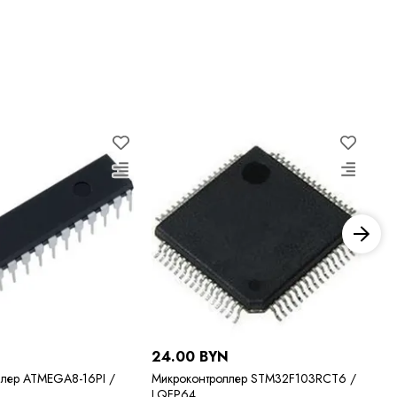
N
24.00 BYN
25
ллер ATMEGA8-16PI /
Микроконтроллер STM32F103RCT6 /
Ми
LQFP64
TQ