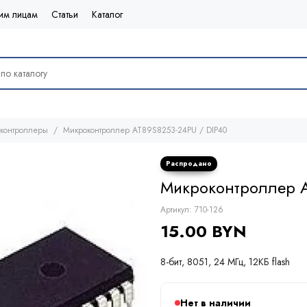
им лицам
Статьи
Каталог
контроллеры
Микроконтроллер AT89S8253-24PU / DIP40
Микроконтроллер A
Артикул:
710-126
15.00 BYN
8-бит, 8051, 24 МГц, 12КБ flash
Нет в наличии