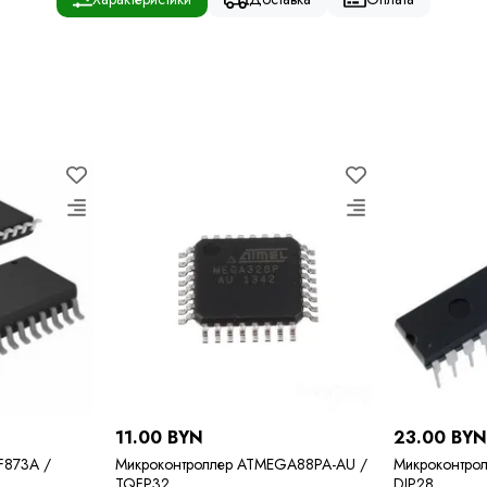
11.00 BYN
23.00 BY
F873A /
Микроконтроллер ATMEGA88PA-AU /
Микроконтро
TQFP32
DIP28