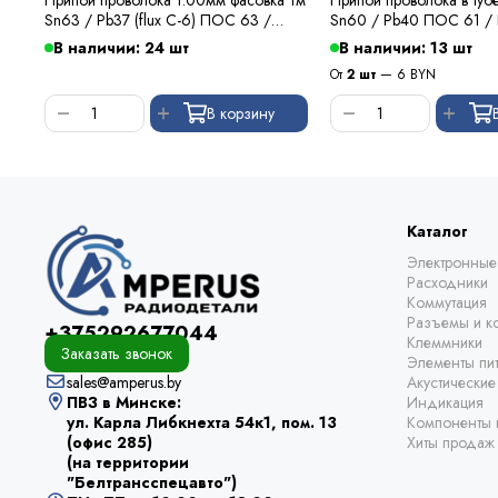
Sn63 / Pb37 (flux C-6) ПОС 63 /
Sn60 / Pb40 ПОС 61 /
Kewei
В наличии: 24 шт
В наличии: 13 шт
От
2 шт
— 6 BYN
В корзину
Каталог
Электронные
Расходники
Коммутация
Разъемы и ко
+375292677044
Клеммники
Заказать звонок
Элементы пи
sales@amperus.by
Акустически
ПВЗ в Минске:
Индикация
ул. Карла Либкнехта 54к1, пом. 13
Компоненты 
(офис 285)
Хиты продаж
(на территории
"Белтрансспецавто")