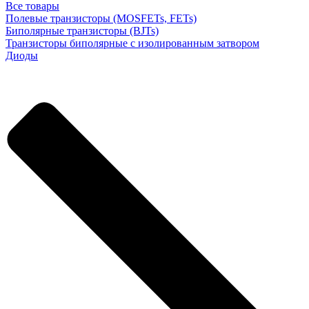
Все товары
Полевые транзисторы (MOSFETs, FETs)
Биполярные транзисторы (BJTs)
Транзисторы биполярные с изолированным затвором
Диоды