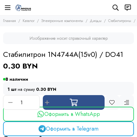
Электронные компоненты
Диоды
Главная
Каталог
Электронные компоненты
Диоды
Стабилитроны
Все товары
Все товары
Микросхемы
Диодные мосты
Изображение носит справочный характер
Транзисторы
Стабилитроны
Диоды
Защитные диоды
Стабилитрон 1N4744A(15v0) / DO41
Диоды
Тиристоры и симисторы
Оптопары
Модули
0.30 BYN
Конденсаторы
Резисторы
В наличии
Предохранители
1 шт
на сумму
0.30 BYN
Кварцевые резонаторы
Дроссели
Фоточувствительные элементы
Устройства защиты
Оформить в WhatsApp
Оформить в Telegram