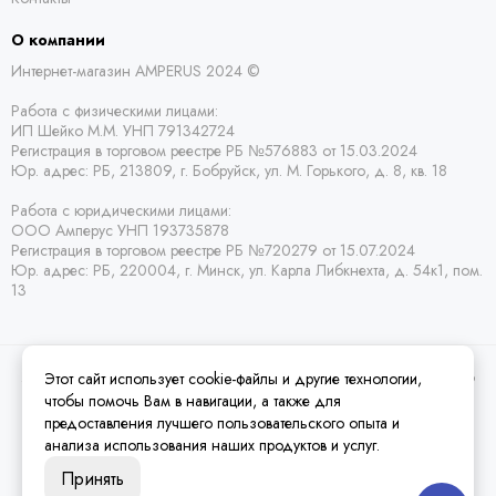
О компании
Интернет-магазин AMPERUS 2024 ©
Работа с физическими лицами:
ИП Шейко М.М. УНП 791342724
Регистрация в торговом реестре РБ
№576883 от 15.03.2024
Юр. адрес:
РБ,
213809, г. Бобруйск, ул. М. Горького, д. 8, кв. 18
Работа с юридическими лицами:
ООО Амперус УНП 193735878
Регистрация в торговом реестре РБ
№720279 от 15.07.2024
Юр. адрес: РБ,
220004, г. Минск, ул. Карла Либкнехта, д. 54к1, пом.
13
Этот сайт использует cookie-файлы и другие технологии,
2026 © Amperus Радиодетали Минск | купить в розницу, оптом и почтой по
Беларуси.
Карта сайта
чтобы помочь Вам в навигации, а также для
предоставления лучшего пользовательского опыта и
анализа использования наших продуктов и услуг.
Принять