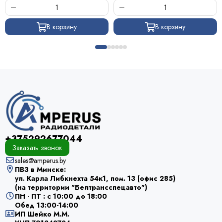
В корзину
В корзину
+375292677044
Заказать звонок
sales@amperus.by
ПВЗ в Минске:
ул. Карла Либкнехта 54к1, пом. 13 (офис 285)
(на территории "Белтрансспецавто")
ПН - ПТ : с 10:00 до 18:00
Обед 13:00-14:00
ИП Шейко М.М.