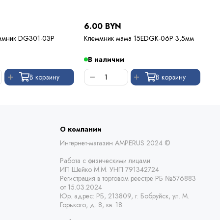
6.00 BYN
1.
еммник DG301-03P
Клеммник мама 15EDGK-06P 3,5мм
Ви
3,
В наличии
В
В корзину
В корзину
О компании
Интернет-магазин AMPERUS 2024 ©
Работа с физическими лицами:
ИП Шейко М.М. УНП 791342724
Регистрация в торговом реестре РБ
№576883
от 15.03.2024
Юр. адрес:
РБ,
213809, г. Бобруйск, ул. М.
Горького, д. 8, кв. 18