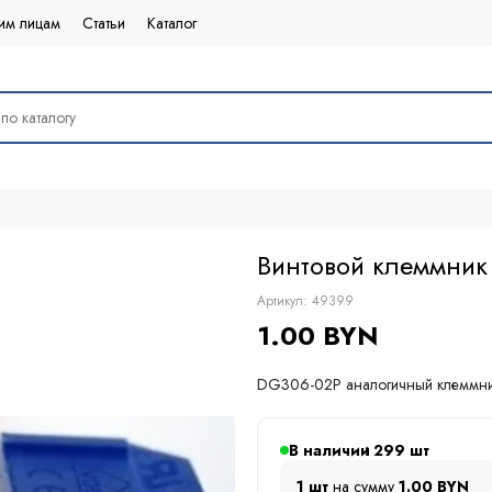
им лицам
Статьи
Каталог
Винтовой клеммник
Артикул:
49399
1.00 BYN
DG306-02P аналогичный клеммн
В наличии
299
1 шт
на сумму
1.00 BYN