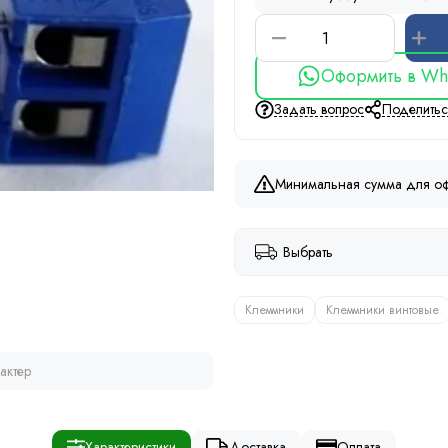
Оформить в Wh
Задать вопрос
Поделить
Минимальная сумма для оф
Выбрать
Клеммники
Клеммники винтовые
актер
Характеристики
Доставка
Оплата