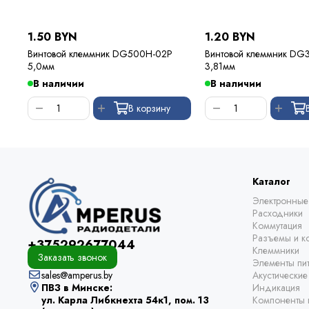
1.50 BYN
1.20 BYN
Винтовой клеммник DG500H-02P
Винтовой клеммник DG
5,0мм
3,81мм
В наличии
В наличии
В корзину
Каталог
Электронные
Расходники
Коммутация
Разъемы и ко
+375292677044
Клеммники
Заказать звонок
Элементы пи
sales@amperus.by
Акустически
ПВЗ в Минске:
Индикация
ул. Карла Либкнехта 54к1, пом. 13
Компоненты 