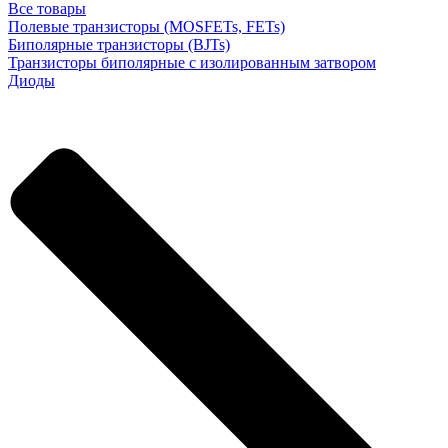
Все товары
Полевые транзисторы (MOSFETs, FETs)
Биполярные транзисторы (BJTs)
Транзисторы биполярные с изолированным затвором
Диоды