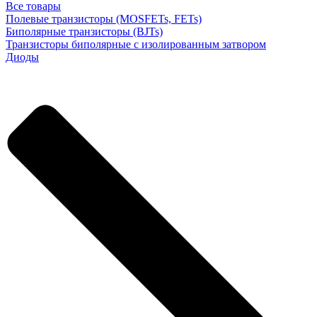
Все товары
Полевые транзисторы (MOSFETs, FETs)
Биполярные транзисторы (BJTs)
Транзисторы биполярные с изолированным затвором
Диоды