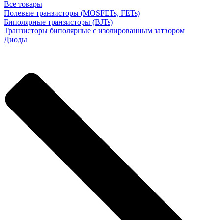
Все товары
Полевые транзисторы (MOSFETs, FETs)
Биполярные транзисторы (BJTs)
Транзисторы биполярные с изолированным затвором
Диоды