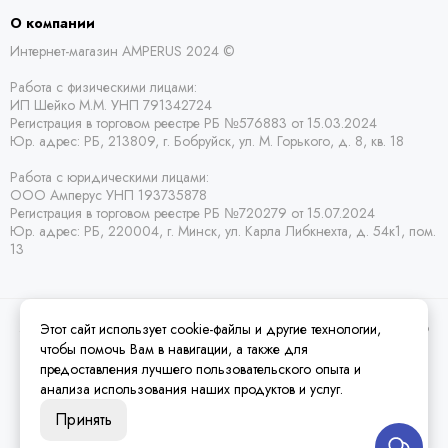
О компании
Интернет-магазин AMPERUS 2024 ©
Работа с физическими лицами:
ИП Шейко М.М. УНП 791342724
Регистрация в торговом реестре РБ
№576883 от 15.03.2024
Юр. адрес:
РБ,
213809, г. Бобруйск, ул. М. Горького, д. 8, кв. 18
Работа с юридическими лицами:
ООО Амперус УНП 193735878
Регистрация в торговом реестре РБ
№720279 от 15.07.2024
Юр. адрес: РБ,
220004, г. Минск, ул. Карла Либкнехта, д. 54к1, пом.
13
Этот сайт использует cookie-файлы и другие технологии,
2026 © Amperus Радиодетали Минск | купить в розницу, оптом и почтой по
Беларуси.
Карта сайта
чтобы помочь Вам в навигации, а также для
предоставления лучшего пользовательского опыта и
анализа использования наших продуктов и услуг.
Принять