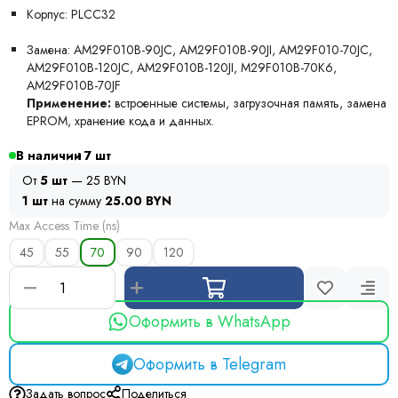
Корпус: PLCC32
Замена: AM29F010B-90JC, AM29F010B-90JI, AM29F010-70JC,
AM29F010B-120JC, AM29F010B-120JI, M29F010B-70K6,
AM29F010B-70JF
Применение:
встроенные системы, загрузочная память, замена
EPROM, хранение кода и данных.
В наличии
7
От
5 шт
— 25 BYN
1 шт
на сумму
25.00 BYN
Max Access Time (ns)
45
55
70
90
120
Оформить в WhatsApp
Оформить в Telegram
Задать вопрос
Поделиться