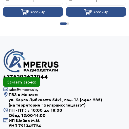
В корзину
В корзину
+375292677044
Заказать звонок
sales@amperus.by
ПВЗ в Минске:
ул. Карла Либкнехта 54к1, пом. 13 (офис 285)
(на территории "Белтрансспецавто")
ПН - ПТ : с 10:00 до 18:00
Обед 13:00-14:00
ИП Шейко М.М.
УНП 791342724