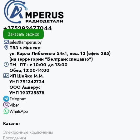
+375292677044
Заказать звонок
sales@amperus.by
ПВЗ в Минске:
ул. Карла Либкнехта 54к1, пом. 13 (офис 285)
(на территории "Белтрансспецавто")
ПН - ПТ : с 10:00 до 18:00
Обед 13:00-14:00
ИП Шейко М.М.
УНП 791342724
ООО Амперус
УНП 193735878
Telegram
Viber
WhatsApp
Каталог
Электронные компоненты
Расходники