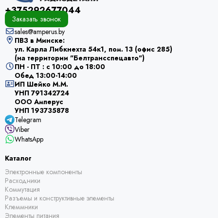
+375292677044
Заказать звонок
sales@amperus.by
ПВЗ в Минске:
ул. Карла Либкнехта 54к1, пом. 13 (офис 285)
(на территории "Белтрансспецавто")
ПН - ПТ : с 10:00 до 18:00
Обед 13:00-14:00
ИП Шейко М.М.
УНП 791342724
ООО Амперус
УНП 193735878
Telegram
Viber
WhatsApp
Каталог
Электронные компоненты
Расходники
Коммутация
Разъемы и конструктивные элементы
Клеммники
Элементы питания